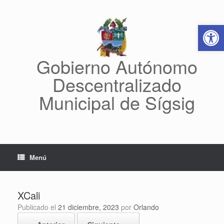
Saltar
al
Abrir 
contenido
Gobierno Autónomo
Descentralizado
Municipal de Sígsig
Menú
XCali
Publicado el
21 diciembre, 2023
por
Orlando