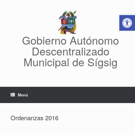
Saltar
al
Abrir 
contenido
Gobierno Autónomo
Descentralizado
Municipal de Sígsig
Menú
Ordenanzas 2016