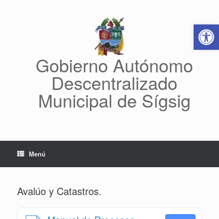
Saltar
al
Abrir 
contenido
Gobierno Autónomo
Descentralizado
Municipal de Sígsig
Menú
Avalúo y Catastros.