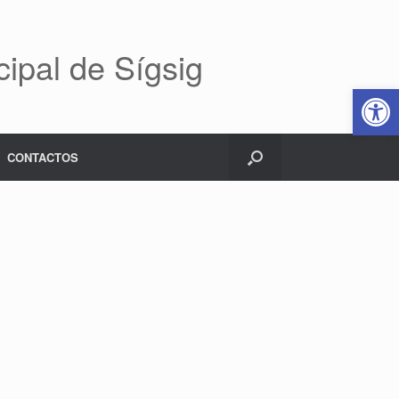
ipal de Sígsig
Abrir 
CONTACTOS