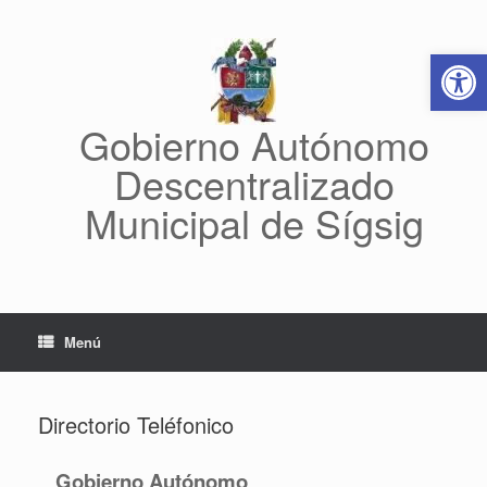
Saltar
al
Abrir 
contenido
Gobierno Autónomo
Descentralizado
Municipal de Sígsig
Menú
Directorio Teléfonico
Gobierno Autónomo