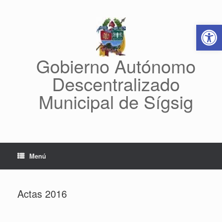
Saltar
al
Abrir 
contenido
Gobierno Autónomo
Descentralizado
Municipal de Sígsig
Menú
Actas 2016