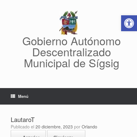
Saltar
al
Abrir 
contenido
Gobierno Autónomo
Descentralizado
Municipal de Sígsig
Menú
LautaroT
Publicado el
20 diciembre, 2023
por
Orlando