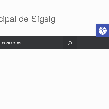
ipal de Sígsig
Abrir 
CONTACTOS