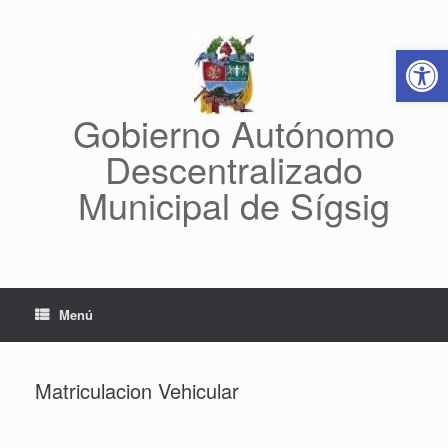
Saltar
al
Abrir 
contenido
Gobierno Autónomo
Descentralizado
Municipal de Sígsig
Menú
Matriculacion Vehicular