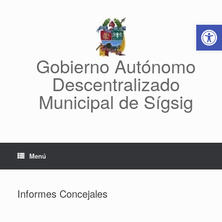
Saltar
al
Abrir 
contenido
Gobierno Autónomo
Descentralizado
Municipal de Sígsig
Menú
Informes Concejales