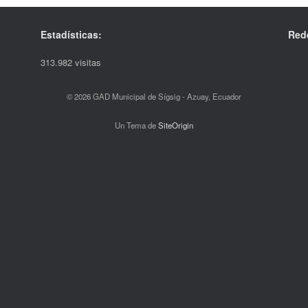
Estadísticas:
Red
313.982 visitas
© 2026 GAD Municipal de Sígsig - Azuay, Ecuador
Un Tema de
SiteOrigin