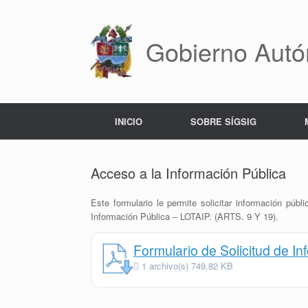
Saltar
al
contenido
Gobierno Autó
INICIO
SOBRE SÍGSIG
Acceso a la Información Pública
Este formulario le permite solicitar información pú
Información Pública – LOTAIP. (ARTS. 9 Y 19).
Formulario de Solicitud de In
1 archivo(s)
749.82 KB