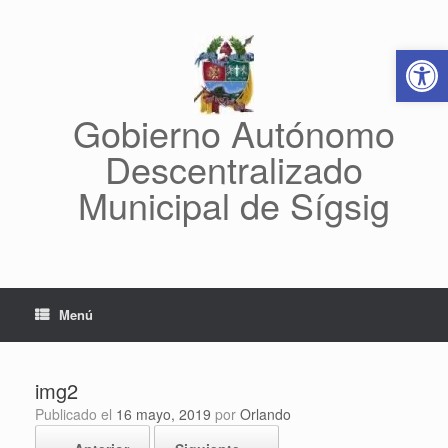
Saltar
al
Abrir 
contenido
Gobierno Autónomo
Descentralizado
Municipal de Sígsig
Menú
img2
Publicado el
16 mayo, 2019
por
Orlando