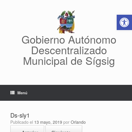
Saltar
al
Abrir 
contenido
Gobierno Autónomo
Descentralizado
Municipal de Sígsig
Menú
Ds-sly1
Publicado el
13 mayo, 2019
por
Orlando