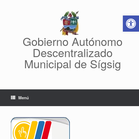
Saltar
al
Abrir 
contenido
Gobierno Autónomo
Descentralizado
Municipal de Sígsig
Menú