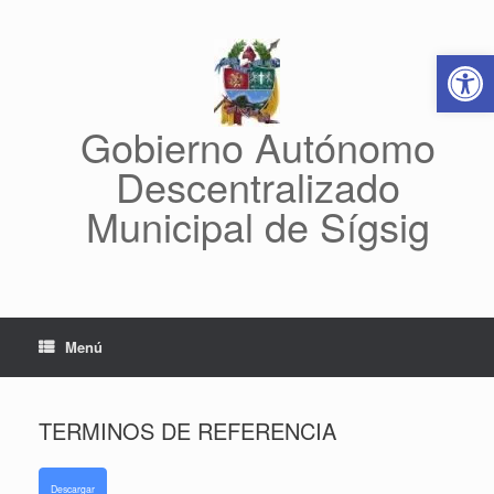
Saltar
al
Abrir 
contenido
Gobierno Autónomo
Descentralizado
Municipal de Sígsig
Menú
TERMINOS DE REFERENCIA
Descargar