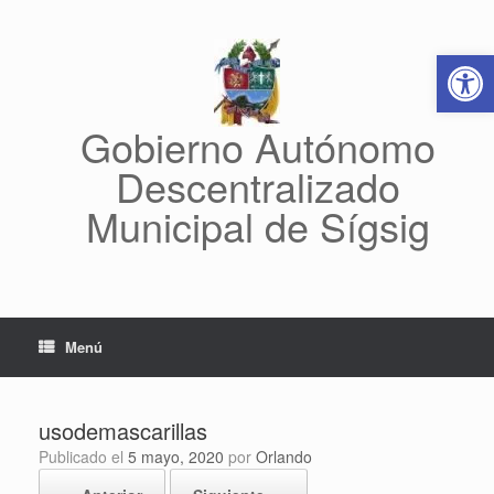
Saltar
al
Abrir 
contenido
Gobierno Autónomo
Descentralizado
Municipal de Sígsig
Menú
usodemascarillas
Publicado el
5 mayo, 2020
por
Orlando