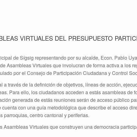
BLEAS VIRTUALES DEL PRESUPUESTO PARTICI
pal de Sígsig representando por su alcalde, Econ. Pablo Uyagu
 de Asambleas Virtuales que involucran de forma activa a los re
tipulado por el Consejo de Participación Ciudadana y Control Soc
 a través de la definición de objetivos, líneas de acción, ejec
eas. Para ello, los ciudadanos acceden a estás asambleas de fo
mación generada de estás reuniones serán de acceso público pa
se cuenta con una guía metodológica que describe el acceso dire
s parroquias, centro cantonal y periferias.
tás Asambleas Virtuales que construyen una democracia partici