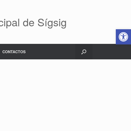
ipal de Sígsig
Abrir 
CONTACTOS