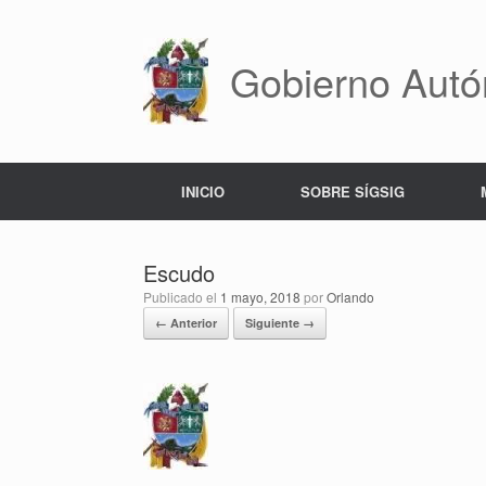
Saltar
al
contenido
Gobierno Autó
INICIO
SOBRE SÍGSIG
Escudo
Publicado el
1 mayo, 2018
por
Orlando
← Anterior
Siguiente →