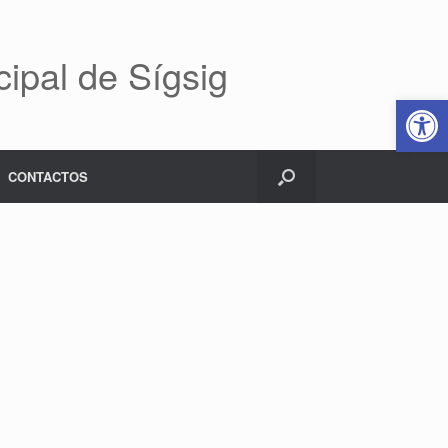
ipal de Sígsig
Abrir 
CONTACTOS