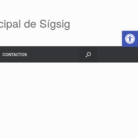
ipal de Sígsig
Abrir 
CONTACTOS