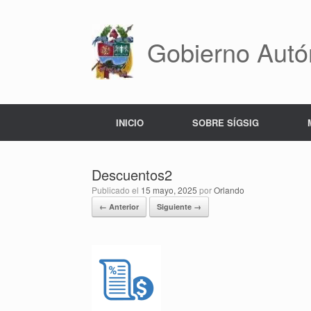
Saltar
al
contenido
Gobierno Autó
INICIO
SOBRE SÍGSIG
Descuentos2
Publicado el
15 mayo, 2025
por
Orlando
← Anterior
Siguiente →