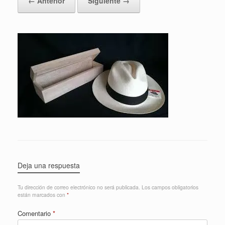
← Anterior
Siguiente →
Deja una respuesta
Tu dirección de correo electrónico no será publicada.
Los campos obligatorios
están marcados con
*
Comentario
*