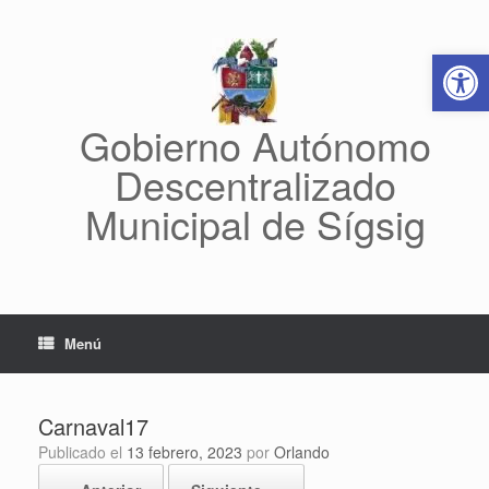
Saltar
al
Abrir 
contenido
Gobierno Autónomo
Descentralizado
Municipal de Sígsig
Menú
Carnaval17
Publicado el
13 febrero, 2023
por
Orlando