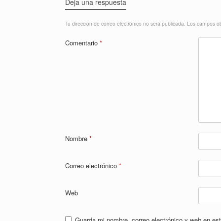
Deja una respuesta
Tu dirección de correo electrónico no será publicada.
Los campos ob
Comentario
*
Nombre
*
Correo electrónico
*
Web
Guarda mi nombre, correo electrónico y web en es