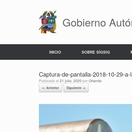
Saltar
al
contenido
Gobierno Autó
INICIO
SOBRE SÍGSIG
Captura-de-pantalla-2018-10-29-a-
Publicado el
21 julio, 2020
por
Orlando
← Anterior
Siguiente →