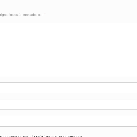
ligatorios están marcados con
*
te navegador para la próxima vez que comente.