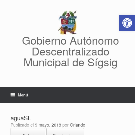
Saltar
al
Abrir 
contenido
Gobierno Autónomo
Descentralizado
Municipal de Sígsig
Menú
aguaSL
Publicado el
9 mayo, 2018
por
Orlando