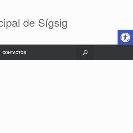
ipal de Sígsig
Abrir 
CONTACTOS