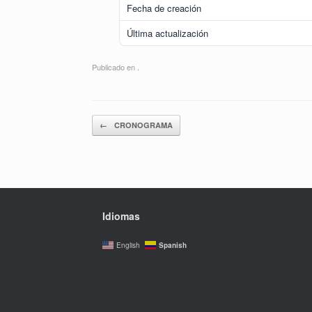
Fecha de creación
Última actualización
Publicado en .
Navegador de artículos
←
CRONOGRAMA
Idiomas
Spanish
English