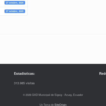
27 octubre, 2025
27 octubre, 2025
Estadísticas:
Red
313.985 visitas
© 2026 GAD Municipal de Sígsig - Azuay, Ecuador
Un Tema de
SiteOrigin