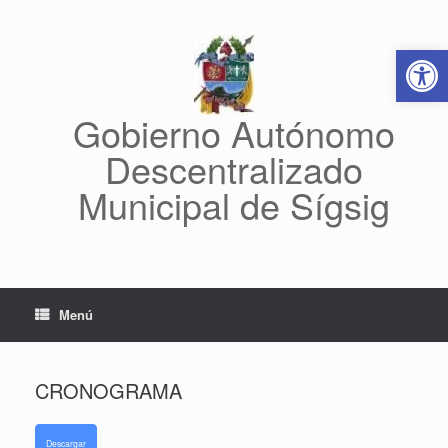
Saltar
al
Abrir 
contenido
Gobierno Autónomo
Descentralizado
Municipal de Sígsig
Menú
CRONOGRAMA
Descargar