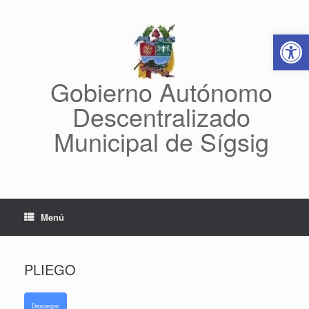
Saltar
al
Abrir 
contenido
Gobierno Autónomo
Descentralizado
Municipal de Sígsig
Menú
PLIEGO
Descargar