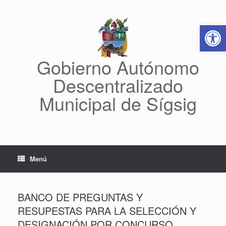
Saltar
al
Abrir 
contenido
Gobierno Autónomo
Descentralizado
Municipal de Sígsig
Menú
BANCO DE PREGUNTAS Y
RESUPESTAS PARA LA SELECCIÓN Y
DESIGNACIÓN POR CONCURSO