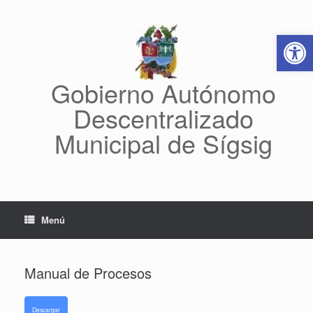
Saltar
al
Abrir 
contenido
Gobierno Autónomo
Descentralizado
Municipal de Sígsig
Menú
Manual de Procesos
Descargar