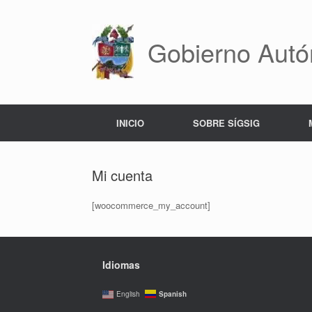
Saltar
al
contenido
Gobierno Autó
INICIO
SOBRE SÍGSIG
Mi cuenta
[woocommerce_my_account]
Idiomas
Spanish
English